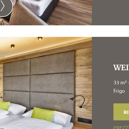
WEI
33 m² 
frigo
R
PREZZ