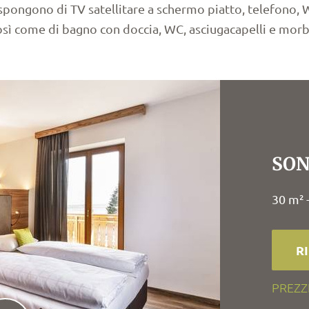
pongono di TV satellitare a schermo piatto, telefono, Wi
così come di bagno con doccia, WC, asciugacapelli e mor
SON
30 m² 
R
PREZZ