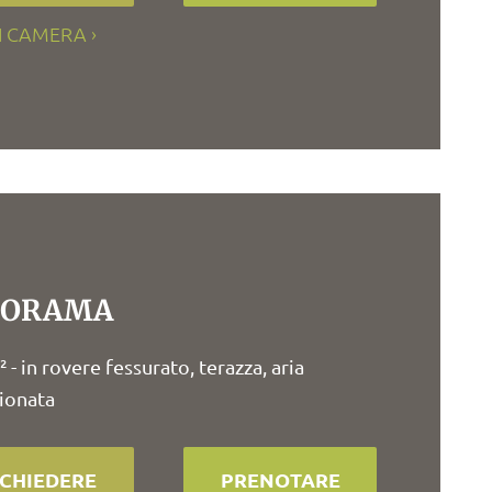
I CAMERA
NORAMA
 - in rovere fessurato, terazza, aria
ionata
ICHIEDERE
PRENOTARE