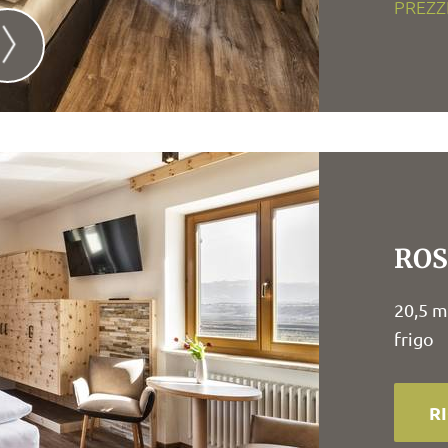
PREZZ
RO
20,5 m
frigo
R