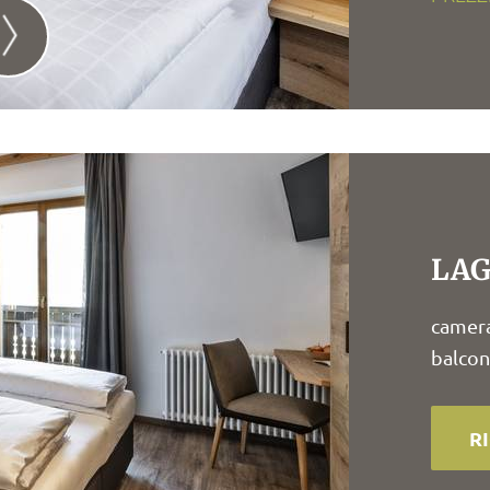
LAG
camera
balcon
R