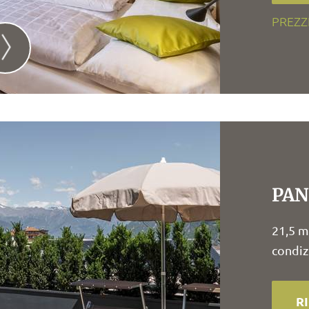
PREZZ
PA
21,5 m²
condiz
R