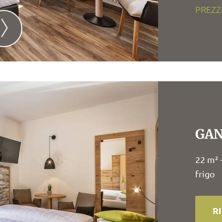
PREZZ
GA
22 m² 
frigo
R