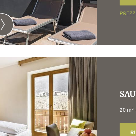
PREZZ
SAU
20 m² 
R