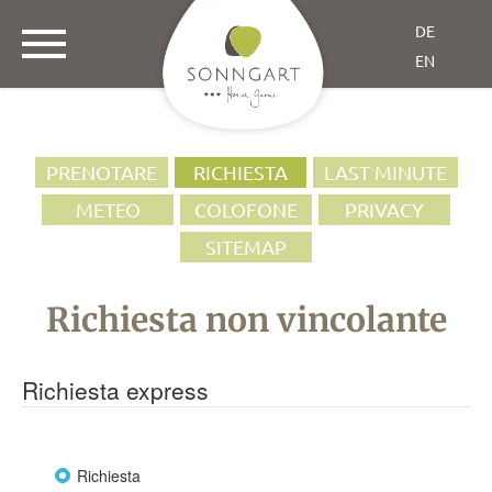
DE
EN
PRENOTARE
RICHIESTA
LAST MINUTE
METEO
COLOFONE
PRIVACY
SITEMAP
Richiesta non vincolante
Richiesta express
Richiesta