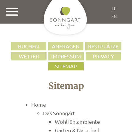
IT
EN
BUCHEN
ANFRAGEN
RESTPLÄTZE
WETTER
IMPRESSUM
PRIVACY
SITEMAP
Sitemap
Home
Das Sonngart
Wohlfühlambiente
Garten & Naturbad